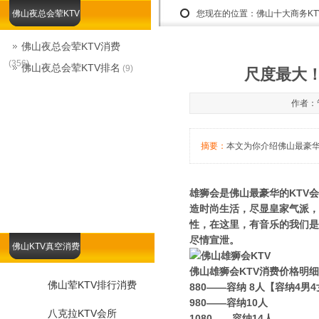
佛山夜总会荤KTV
您现在的位置：
佛山十大商务K
佛山夜总会荤KTV消费
(356)
佛山夜总会荤KTV排名
(9)
尺度最大！
作者：管
摘要：
本文为你介绍佛山最豪华的
雄狮会是佛山最豪华的KTV
造时尚生活，尽显皇家气派，
性，在这里，有音乐的我们是
尽情宣泄。
佛山KTV真空消费
佛山雄狮会KTV消费价格明
佛山荤KTV排行消费
880——容纳 8人【容纳4男
980——容纳10人
八克拉KTV会所
1080——容纳14人