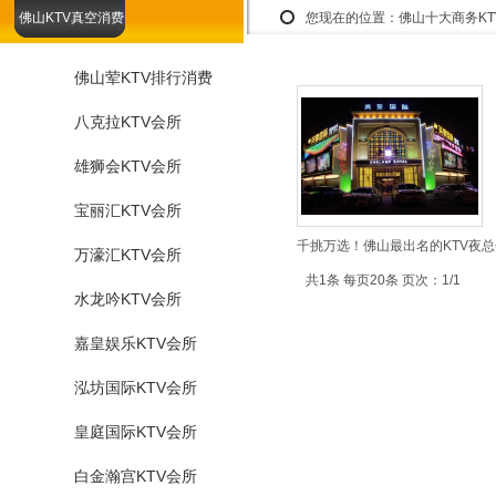
佛山KTV真空消费
您现在的位置：
佛山十大商务K
佛山荤KTV排行消费
八克拉KTV会所
雄狮会KTV会所
宝丽汇KTV会所
千挑万选！佛山最出名的KTV夜总
万濠汇KTV会所
共1条 每页20条 页次：1/1
水龙吟KTV会所
嘉皇娱乐KTV会所
泓坊国际KTV会所
皇庭国际KTV会所
白金瀚宫KTV会所